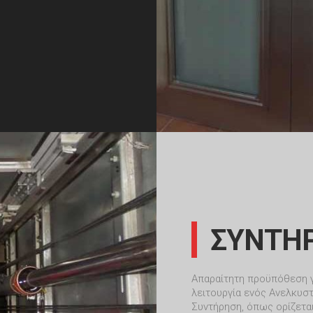
ΣΥΝΤΗ
Απαραίτητη προϋπόθεση γ
λειτουργία ενός Ανελκυστ
Συντήρηση, όπως ορίζεται