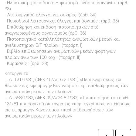
· Ηλεκτρική τροφοδοσία – φωτισμό- ενδοεπικοινωνία : (άρθ.
33)
· Λειτουργικού έλεγχοι και δοκιμές :(άρθ. 34)
· Περιοδικοί λειτουργικοί έλεγχοι και δοκιμές : (άρθ. 35)
· Επιθεώρηση και έκδοση πιστοποιητικών από
αναγνωρισμένους οργανισμούς:(άρθ. 36)
· Πιστοποιητικό καταλληλότητας ανυψωτικών μέσων και
ανελκυστήρων Ε/Γ πλοίων : (παράρτ. Ι)
· Βιβλίο επιθεωρήσεων ανυψωτικών μέσων φορτηγών
πλοίων άνω των 100 κοχ : (παράρτ. ΙΙ)
· Κυρώσεις : (άρθ. 38)
Καταργεί τα :
Π.Δ. 131/1981, (ΦΕΚ 40/Α/16.2.1981)
«Περί εγκρίσεως και
θέσεως εις εφαρμογήν Κανονισμού περί επιθεωρήσεως των
ανυψωτικών μέσων των πλοίων»
Π.Δ. 568/1982, (ΦΕΚ 99/Α/24.8.1982)
«Τροποποίηση του αριθ.
131/81 προεδρικού διατάγματος «περί εγκρίσεως και θέσεως
εις εφαρμογήν Κανονισμού «περί επιθεωρήσεως των
ανυψωτικών μέσων των πλοίων»