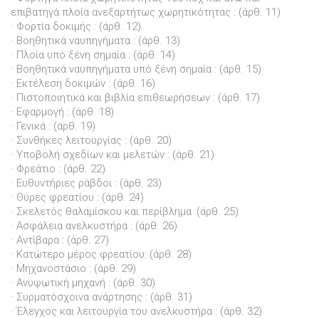
επιβατηγά πλοία ανεξαρτήτως χωρητικότητας : (άρθ. 11)
· Φορτία δοκιμής : (άρθ. 12)
· Βοηθητικά ναυπηγήματα : (άρθ. 13)
· Πλοία υπό ξένη σημαία : (άρθ. 14)
· Βοηθητικά ναυπηγήματα υπό ξένη σημαία : (άρθ. 15)
· Εκτέλεση δοκιμών : (άρθ. 16)
· Πιστοποιητικά και βιβλία επιθεωρήσεων : (άρθ. 17)
· Εφαρμογή : (άρθ. 18)
· Γενικά : (άρθ. 19)
· Συνθήκες λειτουργίας : (άρθ. 20)
· Υποβολή σχεδίων και μελετών : (άρθ. 21)
· Φρεάτιο : (άρθ. 22)
· Ευθυντήριες ράβδοι : (άρθ. 23)
· Θύρες φρεατίου : (άρθ. 24)
· Σκελετός θαλαμίσκου και περίβλημα :(άρθ. 25)
· Ασφάλεια ανελκυστήρα : (άρθ. 26)
· Αντίβαρα : (άρθ. 27)
· Κατώτερο μέρος φρεατίου: (άρθ. 28)
· Μηχανοστάσιο : (άρθ. 29)
· Ανυψωτική μηχανή : (άρθ. 30)
· Συρματόσχοινα ανάρτησης : (άρθ. 31)
· Έλεγχος και λειτουργία του ανελκυστήρα : (άρθ. 32)