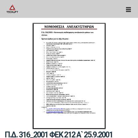
Π.Δ. 316_2001 ΦΕΚ 212 Α` 25.9.2001