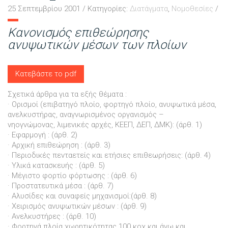
25 Σεπτεμβρίου 2001
/
Κατηγορίες:
Διατάγματα
,
Νομοθεσίες
/
Κανονισμός επιθεώρησης
ανυψωτικών μέσων των πλοίων
Κατεβάστε το pdf
Σχετικά άρθρα για τα εξής θέματα :
· Ορισμοί (επιβατηγό πλοίο, φορτηγό πλοίο, ανυψωτικά μέσα,
ανελκυστήρας, αναγνωρισμένος οργανισμός –
νηογνώμονας, λιμενικές αρχές, ΚΕΕΠ, ΔΕΠ, ΔΜΚ): (άρθ. 1)
· Εφαρμογή : (άρθ. 2)
· Αρχική επιθεώρηση : (άρθ. 3)
· Περιοδικές πενταετείς και ετήσιες επιθεωρήσεις: (άρθ. 4)
· Υλικά κατασκευής : (άρθ. 5)
· Μέγιστο φορτίο φόρτωσης : (άρθ. 6)
· Προστατευτικά μέσα : (άρθ. 7)
· Αλυσίδες και συναφείς μηχανισμοί:(άρθ. 8)
· Χειρισμός ανυψωτικών μέσων : (άρθ. 9)
· Ανελκυστήρες : (άρθ. 10)
· Φορτηγά πλοία χωρητικότητας 100 κοχ και άνω και