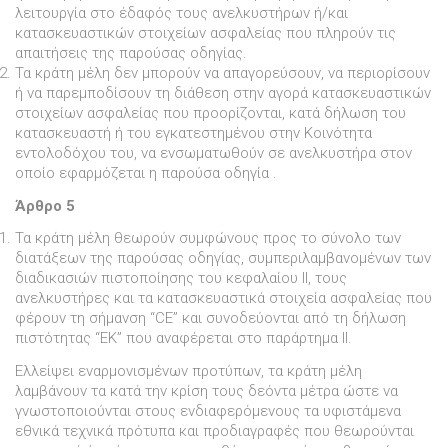
λειτουργία στο έδαφός τους ανελκυστήρων ή/και
κατασκευαστικών στοιχείων ασφαλείας που πληρούν τις
απαιτήσεις της παρούσας οδηγίας.
Τα κράτη µέλη δεν µπορούν να απαγορεύσουν, να περιορίσουν
ή να παρεµποδίσουν τη διάθεση στην αγορά κατασκευαστικών
στοιχείων ασφαλείας που προορίζονται, κατά δήλωση του
κατασκευαστή ή του εγκατεστηµένου στην Κοινότητα
εντολοδόχου του, να ενσωµατωθούν σε ανελκυστήρα στον
οποίο εφαρµόζεται η παρούσα οδηγία .
Άρθρο 5
Τα κράτη µέλη θεωρούν συµφώνους προς το σύνολο των
διατάξεων της παρούσας οδηγίας, συµπεριλαµβανοµένων των
διαδικασιών πιστοποίησης του κεφαλαίου II, τους
ανελκυστήρες και τα κατασκευαστικά στοιχεία ασφαλείας που
φέρουν τη σήµανση “CE” και συνοδεύονται από τη δήλωση
πιστότητας “EΚ” που αναφέρεται στο παράρτηµα II.
Eλλείψει εναρµονισµένων προτύπων, τα κράτη µέλη
λαµβάνουν τα κατά την κρίση τους δεόντα µέτρα ώστε να
γνωστοποιούνται στους ενδιαφερόµενους τα υφιστάµενα
εθνικά τεχνικά πρότυπα και προδιαγραφές που θεωρούνται