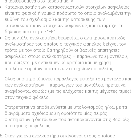
απαριθµούµενα στο παράρτηµα IV,
Κατασκευαστής των κατασκευαστικών στοιχείων ασφαλείας
είναι το φυσικό ή νοµικό πρόσωπο το οποίο αναλαµβάνει την
ευθύνη του σχεδιασµού και της κατασκευής των
κατασκευαστικών στοιχείων ασφαλείας, και καταρτίζει τη
δήλωση πιστότητας “ΕΚ”
Ως µοντέλο ανελκυστήρα θεωρείται ο αντιπροσωπευτικός
ανελκυστήρας του οποίου ο τεχνικός φάκελος δείχνει τον
τρόπο µε τον οποίο θα τηρηθούν οι βασικές απαιτήσεις
ασφαλείας στους ανελκυστήρες – παράγωγα του µοντέλου,
που ορίζεται µε αντικειµενικά κριτήρια και µε χρήση
απολύτως οµοίων συστατικών στοιχείων ασφαλείας.
Όλες οι επιτρεπόµενες παραλλαγές µεταξύ του µοντέλου και
των ανελκυστήρων – παραγώγων του µοντέλου, πρέπει να
αναφέρονται σαφώς (µε τις ελάχιστες και τις µέγιστες τιµές)
στον τεχνικό φάκελο.
Επιτρέπεται να αποδεικνύεται µε υπολογισµούς ή/και µε τα
διαγράµµατα σχεδιασµού η οµοιότητα µίας σειράς
συστηµάτων ή διατάξεων που ανταποκρίνονται στις βασικές
απαιτήσεις ασφαλείας.
Όταν, για ένα ανελκυστήρα οι κίνδυνοι στους οποίους