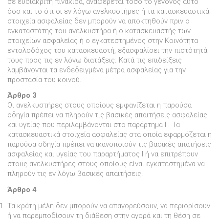
σε ευδιάκριτη πινακίδα, αναφέρεται τόσο το γεγονός αυτό
όσο και το ότι οι εν λόγω ανελκυστήρες ή τα κατασκευαστικά
στοιχεία ασφαλείας δεν µπορούν να αποκτηθούν πριν ο
εγκαταστάτης του ανελκυστήρα ή ο κατασκευαστής των
στοιχείων ασφαλείας ή ο εγκατεστηµένος στην Κοινότητα
εντολοδόχος του κατασκευαστή, εξασφαλίσει την πιστότητά
τους προς τις εν λόγω διατάξεις. Κατά τις επιδείξεις
λαµβάνονται τα ενδεδειγµένα µέτρα ασφαλείας για την
προστασία του κοινού.
Άρθρο 3
Οι ανελκυστήρες στους οποίους εµφανίζεται η παρούσα
οδηγία πρέπει να πληρούν τις βασικές απαιτήσεις ασφαλείας
και υγείας που περιλαµβάνονται στο παράρτηµα I . Τα
κατασκευαστικά στοιχεία ασφαλείας στα οποία εφαρµόζεται η
παρούσα οδηγία πρέπει να ικανοποιούν τις βασικές απατήσεις
ασφαλείας και υγείας του παραρτήµατος I ή να επιτρέπουν
στους ανελκυστήρες στους οποίους είναι εγκατεστηµένα να
πληρούν τις εν λόγω βασικές απαιτήσεις.
Άρθρο 4
Τα κράτη µέλη δεν µπορούν να απαγορεύσουν, να περιορίσουν
ή να παρεµποδίσουν τη διάθεση στην αγορά και τη θέση σε