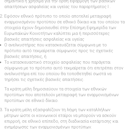
σηµαντικά ή χρήσιµα για την ορθή εφαρµογή των βασικών
απαιτήσεων ασφαλείας και υγείας του παραρτήµατος I .
Eφόσον εθνικό πρότυπο το οποίο αποτελεί µεταγραφή
εναρµονισµένου προτύπου σε εθνικό δίκαιο και του οποίου τα
στοιχεία έχουν δηµοσιευθεί στην Επίσηµη Εφηµερίδα των
Ευρωπαϊκών Κοινοτήτων καλύπτει µια ή περισσότερες
βασικές απαιτήσεις ασφαλείας και υγείας
Ο ανελκυστήρας που κατασκευάζεται σύµφωνα µε το
πρότυπο αυτό τεκµαίρεται σύµφωνος προς τις σχετικές
βασικές απαιτήσεις, ή
Το κατασκευαστικό στοιχείο ασφαλείας που παράγεται
σύµφωνα µε το πρότυπο αυτό τεκµαίρεται ότι επιτρέπει στον
ανελκυστήρα επί του οποίου θα τοποθετηθεί σωστά να
τηρήσει τις σχετικές βασικές απαιτήσεις.
Τα κράτη µέλη δηµοσιεύουν τα στοιχεία των εθνικών
προτύπων που αποτελούν µεταγραφή των εναρµονισµένων
προτύπων σε εθνικό δίκαιο.
Τα κράτη µέλη εξασφαλίζουν τη λήψη των καταλλήλων
µέτρων ώστε οι κοινωνικοί εταίροι να µπορούν να ασκούν
επιρροή, σε εθνικό επίπεδο, στη διαδικασία κατάρτισης και
ενηµέρωσης των εναρµονισµένων προτύπων.