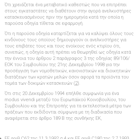
Ότι χρειάζεται ένα µεταβατικό καθεστώς που να επιτρέπει
στους εγκαταστάτες να διαθέτουν στην αγορά ανελκυστήρες
κατασκευασµένους πριν την ηµεροµηνία κατά την οποία η
παρούσα οδηγία τίθεται σε εφαρµογή.
Ότι η παρούσα οδηγία καταρτίζεται για να καλύψει όλους τους
κινδύνους τους οποίους δηµιουργούν οι ανελκυστήρες για
τους επιβάτες τους και τους ενοίκους ενός κτιρίου ότι,
συνεπώς, η οδηγία αυτή πρέπει να θεωρηθεί ως οδηγία κατά
την έννοια του άρθρου 2 παράγραφος 3 της οδηγίας 89/106/
ΕΟΚ του Συµβουλίου της 21ης ∆εκεµβρίου 1998 για την
προσέγγιση των νοµοθετικών, κανονιστικών και διοικητικών
διατάξεων των κρατών µελών όσον αφορά τα προϊόντα του
τοµέα των δοκιµών κατασκευών (
2
).
Ότι στις 20 ∆εκεµβρίου 1994 επήλθε συµφωνία για ένα
modus vivendi µεταξύ του Ευρωπαϊκού Κοινοβουλίου, του
Συµβουλίου και της Επιτροπής για τα εκτελεστικά µέτρα των
πράξεων που εκδίδονται σύµφωνα µε τη διαδικασία που
αναφέρεται στο άρθρο 189 Β της συνθήκης ΕΚ,
EE αριθ.C62 της 11.3.1992 σ.4 και ΕΕ αριθ C180 της 2.7.1993.