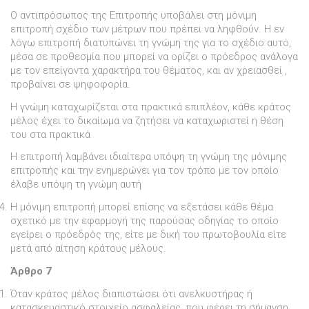
Ο αντιπρόσωπος της Επιτροπής υποβάλει στη µόνιµη
επιτροπή σχέδιο των µέτρων που πρέπει να ληφθούν. Η εν
λόγω επιτροπή διατυπώνει τη γνώµη της για το σχέδιο αυτό,
µέσα σε προθεσµία που µπορεί να ορίζει ο πρόεδρος ανάλογα
µε τον επείγοντα χαρακτήρα του θέµατος, και αν χρειασθεί ,
προβαίνει σε ψηφοφορία.
Η γνώµη καταχωρίζεται στα πρακτικά επιπλέον, κάθε κράτος
µέλος έχει το δικαίωµα να ζητήσει να καταχωριστεί η θέση
του στα πρακτικά
Η επιτροπή λαµβάνει ιδιαίτερα υπόψη τη γνώµη της µόνιµης
επιτροπής και την ενηµερώνει για τον τρόπο µε τον οποίο
έλαβε υπόψη τη γνώµη αυτή
Η µόνιµη επιτροπή µπορεί επίσης να εξετάσει κάθε θέµα
σχετικό µε την εφαρµογή της παρούσας οδηγίας το οποίο
εγείρει ο πρόεδρός της, είτε µε δική του πρωτοβουλία είτε
µετά από αίτηση κράτους µέλους.
Άρθρο 7
Όταν κράτος µέλος διαπιστώσει ότι ανελκυστήρας ή
κατασκευαστικό στοιχείο ασφαλείας, που φέρει τη σήµανση