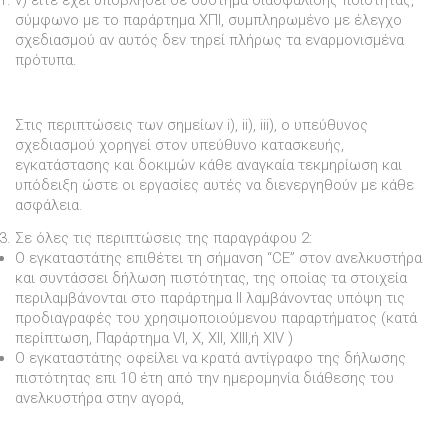
σύµφωνο µε το παράρτηµα ΧΠΙ, συµπληρωµένο µε έλεγχο
σχεδιασµού αν αυτός δεν τηρεί πλήρως τα εναρµονισµένα
πρότυπα.
Στις περιπτώσεις των σηµείων i), ii), iii), ο υπεύθυνος
σχεδιασµού χορηγεί στον υπεύθυνο κατασκευής,
εγκατάστασης και δοκιµών κάθε αναγκαία τεκµηρίωση και
υπόδειξη ώστε οι εργασίες αυτές να διενεργηθούν µε κάθε
ασφάλεια.
Σε όλες τις περιπτώσεις της παραγράφου 2:
Ο εγκαταστάτης επιθέτει τη σήµανση “CE” στον ανελκυστήρα
και συντάσσει δήλωση πιστότητας, της οποίας τα στοιχεία
περιλαµβάνονται στο παράρτηµα II λαµβάνοντας υπόψη τις
προδιαγραφές του χρησιµοποιούµενου παραρτήµατος (κατά
περίπτωση, Παράρτηµα VI, X, XII, XIII,ή XIV )
O εγκαταστάτης οφείλει να κρατά αντίγραφο της δήλωσης
πιστότητας επι 10 έτη από την ηµεροµηνία διάθεσης του
ανελκυστήρα στην αγορά,