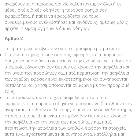
αναφέρονται η παρούσα οδηγία καλύπτονται, εν όλω ή εν
µέρει, από ειδικές οδηγίες, η παρούσα οδηγία δεν
εφαρµόζεται ή παύει να εφαρµόζεται για τους
συγκεκριµένους ανελκυστήρες και κινδύνους, αµέσως µόλις
αρχίσει η εφαρµογή των ειδικών οδηγιών.
Άρθρο 2
Τα κράτη µέλη λαµβάνουν όλα το πρόσφορα µέτρα ώστε:
Οι ανελκυστήρες στους οποίους εφαρµόζεται η παρούσα
οδηγία να µπορούν να διατεθούν στην αγορά και να τεθούν σε
υπηρεσία µόνον εάν δεν θέτουν σε κίνδυνο την ασφάλεια και
την υγεία των προσώπων και, κατά περίπτωση, την ασφάλεια
των αγαθών εφόσον είναι εγκατεστηµένοι και συντηρούνται
κατάλληλα και χρησιµοποιούνται σύµφωνα µε τον προορισµό
τους,
Τα κατασκευαστικά στοιχεία ασφαλείας στα οποία
εφαρµόζεται η παρούσα οδηγία να µπορούν να διατεθούν στην
αγορά και να τεθούν σε λειτουργία µόνον εάν οι ανελκυστήρες
στους οποίους είναι εγκατεστηµένα δεν θέτουν σε κίνδυνο
την ασφάλεια και την υγεία των προσώπων και, κατά
περίπτωση, την ασφάλεια των αγαθών, εφόσον τα στοιχεία
αυτά ειναι εγκατεστηµένα και συντηρούνται κατάλληλα, και