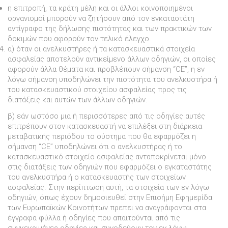
η επιτροπή, τα κράτη µέλη και οι άλλοι κοινοποιηµένοι
οργανισµοί µπορούν να ζητήσουν από τον εγκαταστάτη
αντίγραφο της δήλωσης πιστότητας και των πρακτικών των
δοκιµών που αφορούν τον τελικό έλεγχο.
α) όταν οι ανελκυστήρες ή τα κατασκευαστικά στοιχεία
ασφαλείας αποτελούν αντικείµενο άλλων οδηγιών, οι οποίες
αφορούν άλλα θέµατα και προβλέπουν σήµανση “CE”, η εν
λόγω σήµανση υποδηλώνει την πιστότητα του ανελκυστήρα ή
του κατασκευαστικού στοιχείου ασφαλείας προς τις
διατάξεις και αυτών των άλλων οδηγιών.
β) εάν ωστόσο µια ή περισσότερες από τις οδηγίες αυτές
επιτρέπουν στον κατασκευαστή να επιλέξει στη διάρκεια
µεταβατικής περιόδου το σύστηµα που θα εφαρµόζει η
σήµανση “CE” υποδηλώνει ότι ο ανελκυστήρας ή το
κατασκευαστικό στοιχείο ασφαλείας ανταποκρίνεται µόνο
στις διατάξεις των οδηγιών που εφαρµόζει ο εγκαταστάτης
του ανελκυστήρα ή ο κατασκευαστής των στοιχείων
ασφαλείας. Στην περίπτωση αυτή, τα στοιχεία των εν λόγω
οδηγιών, όπως έχουν δηµοσιευθεί στην Επισήµη Εφηµερίδα
των Ευρωπαϊκών Κοινοτήτων πρεπει να αναγράφονται στα
έγγραφα φύλλα ή οδηγίες που απαιτούνται από τις