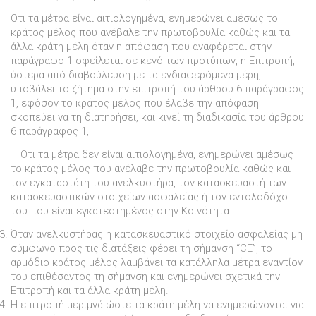
Οτι τα µέτρα είναι αιτιολογηµένα, ενηµερώνει αµέσως το
κράτος µέλος που ανέβαλε την πρωτοβουλία καθώς και τα
άλλα κράτη µέλη όταν η απόφαση που αναφέρεται στην
παράγραφο 1 οφείλεται σε κενό των προτύπων, η Επιτροπή,
ύστερα από διαβούλευση µε τα ενδιαφερόµενα µέρη,
υποβάλει το ζήτηµα στην επιτροπή του άρθρου 6 παράγραφος
1, εφόσον το κράτος µέλος που έλαβε την απόφαση
σκοπεύει να τη διατηρήσει, και κινεί τη διαδικασία του άρθρου
6 παράγραφος 1,
– Οτι τα µέτρα δεν είναι αιτιολογηµένα, ενηµερώνει αµέσως
το κράτος µέλος που ανέλαβε την πρωτοβουλία καθώς και
τον εγκαταστάτη του ανελκυστήρα, τον κατασκευαστή των
κατασκευαστικών στοιχείων ασφαλείας ή τον εντολοδόχο
του που είναι εγκατεστηµένος στην Κοινότητα.
Όταν ανελκυστήρας ή κατασκευαστικό στοιχείο ασφαλείας µη
σύµφωνο προς τις διατάξεις φέρει τη σήµανση “CE”, το
αρµόδιο κράτος µέλος λαµβάνει τα κατάλληλα µέτρα εναντίον
του επιθέσαντος τη σήµανση και ενηµερώνει σχετικά την
Επιτροπή και τα άλλα κράτη µέλη.
Η επιτροπή µεριµνά ώστε τα κράτη µέλη να ενηµερώνονται για