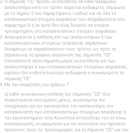
Η σήµανση “CE” πρέπει να επιτίθεται σε καθε θαλαµίσκο
ανελκυστήρα κατά τον τρόπο σαφή και ευδιάκριτο, σύµφωνα
µε το σηµείο 5 του παραρτήµατος I καθώς και σε όλα τα
κατασκευαστικά στοιχεία ασφαλείας που απαριθµούνται στο
παράρτηµα IV ή αν αυτό δεν είναι δυνατόν σε ετικέτα
προσαρτηµένη στο κατασκευαστικό στοιχείο ασφαλείας.
Απαγορεύεται η επίθεση επί των ανελκυστήρων ή των
κατασκευαστικών στοιχείων ασφαλείας σηµάνσεων
δυναµένων να παραπλανήσουν τους τρίτους ως προς τη
σηµασία και τη γραφική απεικόνιση της σήµανσης “CE”.
Οποιαδήποτε άλλη σήµανση µπρεί να επιτίθεται επί των
ανελκυστήρων ή των κατασκευαστικών στοιχείων ασφαλείας,
εφόσον δεν καθιστά λιγότερο ευδιάκριτη ή ευανάγνωστη τη
σήµανση “CE”
Με την επιφύλαξη του άρθρου 7:
α) κάθε αντικανονική επίθεση της σήµανσης “CE” που
διαπιστώνεται από κράτος µέλος, συνεπάγεται την
υποχρέωση για τον εγκαταστάτη του ανελκυστήρα, τον
κατασκευαστή των κατασκευαστικών στοιχείων ασφαλείας ή
τον εγκατεστηµένο στην Κοινότητα εντολοδόχο του εν λόγω
κατασκευαστή, να µεριµνήσει για την πιστότητα του σχετικού
προϊόντος προς τις προδιαγραφές για τη σήµανση “CE” και τον