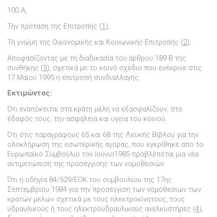
100 Α,
Την πρόταση της Επιτροπής (
1
),
Τη γνώµη της Οικονοµικής και Κοινωνικής Επιτροπής (
2
),
Αποφασίζοντας µε τη διαδικασία του άρθρου 189 Β της
συνθήκης (
3
), σχετικά µε το κοινό σχέδιο που ενέκρινε στις
17 Μαϊου 1995 η επιτροπή συνδιαλλαγής.
Εκτιµώντας:
Ότι εναπόκειται στα κράτη µέλη να εξασφαλίζουν, στο
έδαφός τους, την ασφάλεια και υγεία του κοινού.
Ότι στις παραγράφους 65 και 68 της Λευκής Βίβλου για την
ολοκλήρωση της εσωτερικής αγοράς, που εγκρίθηκε απο το
Ευρωπαϊκό Συµβούλιο τον Ιούνιο1985 προβλέπεται µια νέα
αντιµετώπιση της προσέγγισης των νοµοθεσιών.
Ότι η οδηγία 84/529/ΕΟΚ του συµβουλίου της 17ης
Σεπτεµβρίου 1984 για την προσέγγιση των νοµοθεσιών των
κρατών µελών σχετικά µε τους ηλεκτροκίνητους, τους
υδραυλικούς ή τους ηλεκτροϋδραυλικούς ανελκυστήρες (
4
),