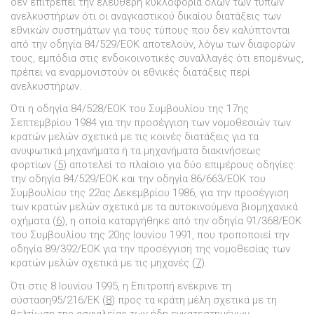
δεν επιτρέπει την ελεύθερη κυκλοφορία όλων των τύπων
ανελκυστήρων ότι οι αναγκαστικού δικαίου διατάξεις των
εθνικών συστηµάτων για τους τύπους που δεν καλύπτονται
από την οδηγία 84/529/ΕΟΚ αποτελούν, λόγω των διαφορών
τους, εµπόδια στις ενδοκοινοτικές συναλλαγές ότι εποµένως,
πρέπει να εναρµονιστούν οι εθνικές διατάξεις περί
ανελκυστήρων.
Ότι η οδηγία 84/528/ΕΟΚ του Συµβουλίου της 17ης
Σεπτεµβρίου 1984 για την προσέγγιση των νοµοθεσιών των
κρατών µελών σχετικά µε τις κοινές διατάξεις για τα
ανυψωτικά µηχανήµατα ή τα µηχανήµατα διακινήσεως
φορτίων (
5
) αποτελεί το πλαίσιο για δύο επιµέρους οδηγίες:
την οδηγία 84/529/ΕΟΚ και την οδηγία 86/663/ΕΟΚ του
Συµβουλίου της 22ας ∆εκεµβρίου 1986, για την προσέγγιση
των κρατών µελών σχετικά µε τα αυτοκινούµενα βιοµηχανικά
οχήµατα (
6
), η οποία καταργήθηκε από την οδηγία 91/368/ΕΟΚ
του Συµβουλίου της 20ης Ιουνίου 1991, που τροποποιεί την
οδηγία 89/392/ΕΟΚ για την προσέγγιση της νοµοθεσίας των
κρατών µελών σχετικά µε τις µηχανές (
7
).
Ότι στις 8 Ιουνίου 1995, η Επιτροπή ενέκρινε τη
σύσταση95/216/ΕΚ (
8
) προς τα κράτη µέλη σχετικά µε τη