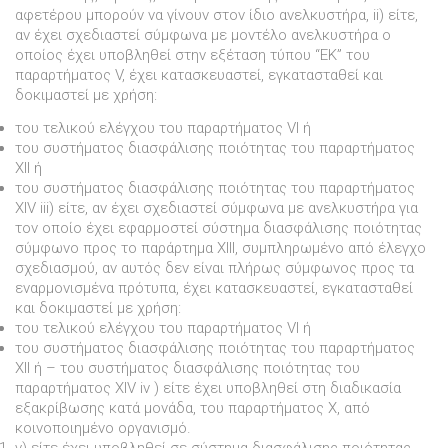
αφετέρου µπορούν να γίνουν στον ίδιο ανελκυστήρα, ii) είτε,
αν έχει σχεδιαστεί σύµφωνα µε µοντέλο ανελκυστήρα ο
οποίος έχει υποβληθεί στην εξέταση τύπου “ΕΚ” του
παραρτήµατος V, έχει κατασκευαστεί, εγκατασταθεί και
δοκιµαστεί µε χρήση:
του τελικού ελέγχου του παραρτήµατος VI ή
του συστήµατος διασφάλισης ποιότητας του παραρτήµατος
XII ή
του συστήµατος διασφάλισης ποιότητας του παραρτήµατος
XIV iii) είτε, αν έχει σχεδιαστεί σύµφωνα µε ανελκυστήρα για
τον οποίο έχει εφαρµοστεί σύστηµα διασφάλισης ποιότητας
σύµφωνο προς το παράρτηµα XIII, συµπληρωµένο από έλεγχο
σχεδιασµού, αν αυτός δεν είναι πλήρως σύµφωνος προς τα
εναρµονισµένα πρότυπα, έχει κατασκευαστεί, εγκατασταθεί
και δοκιµαστεί µε χρήση:
του τελικού ελέγχου του παραρτήµατος VI ή
του συστήµατος διασφάλισης ποιότητας του παραρτήµατος
XII ή – του συστήµατος διασφάλισης ποιότητας του
παραρτήµατος XIV iv ) είτε έχει υποβληθεί στη διαδικασία
εξακρίβωσης κατά µονάδα, του παραρτήµατος Χ, από
κοινοποιηµένο οργανισµό.
v) είτε έχει υποβληθεί σε σύστηµα διασφάλισης ποιότητας,