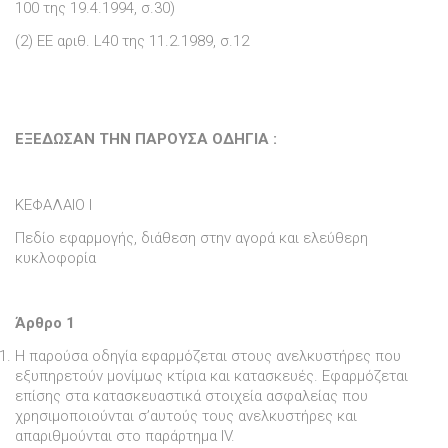
100 της 19.4.1994, σ.30)
(2) ΕΕ αριθ. L40 της 11.2.1989, σ.12
ΕΞΕ∆ΩΣΑΝ ΤΗΝ ΠΑΡΟΥΣΑ Ο∆ΗΓΙΑ :
ΚΕΦΑΛΑΙΟ Ι
Πεδίο εφαρµογής, διάθεση στην αγορά και ελεύθερη
κυκλοφορία
Άρθρο 1
Η παρούσα οδηγία εφαρµόζεται στους ανελκυστήρες που
εξυπηρετούν µονίµως κτίρια και κατασκευές. Εφαρµόζεται
επίσης στα κατασκευαστικά στοιχεία ασφαλείας που
χρησιµοποιούνται σ’αυτούς τους ανελκυστήρες και
απαριθµούνται στο παράρτηµα IV.