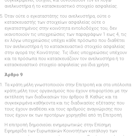
συγκεκριµένες οδηγίες και συνοδεύουν τον εν λόγω
ανελκυστήρα ή το κατασκευαστικό στοιχείο ασφαλείας.
Όταν ούτε ο εγκαταστάτης του ανελκυστήρα, ούτε ο
κατασκευαστής των στοιχείων ασφαλείας ούτε ο
εγκατεστηµένος στην κοινότητα εντολοδόχος του, δεν
ικανοποιούν τις υποχρεώσεις των παραγράφων 1 εως 4, τις
εν λόγω υποχρεώσεις υπέχει κάθε πρόσωπο που διαθέτει
τον ανελκυστήρα ή το κατασκευαστικό στοιχείο ασφαλείας
στην αγορά της Κοινότητας. Τις ίδιες υποχρεώσεις υπέχουν
και τα πρόσωπα που κατασκευάζουν τον ανελκυστήρα ή το
κατασκευαστικό στοιχείο ασφαλείας για ίδια χρήση.
Άρθρο 9
Τα κράτη µέλη γνωστοποιούν στην Επιτροπή και στα υπόλοιπα
κράτη µέλη τους οργανισµούς που έχουν επιφορτίσει µε την
εκτέλεση των διαδικασιών του άρθρου 8. Καθώς και τα
συγκεκριµένα καθήκοντα και τις διαδικασίες εξέτασης που
τους έχουν αναθέσει και τους αριθµούς αναγνώρισης που
τους έχουν εκ των προτέρων χορηγηθεί από τη Επιτροπή.
Η επιτροπή δηµοσιεύει ενηµερωτικώς στην Επίσηµη
Εφηµερίδα των Ευρωπαϊκών Κοινοτήτων κατάλογο των