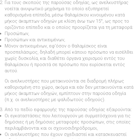
Για τους σκοπούς της παρούσας οδηγίας, ως ανελκυστήρας
νοείται ανυψωτικό µηχάνηµα το οποίο εξυπηρετεί
καθορισµένα επίπεδα, µέσω θαλαµίσκου κινουµένου κατά
µήκος άκαµπτων οδηγών µε κλίση άνω των 15°, ως προς το
οριζόντιο επίπεδο και ο οποίος προορίζεται για τη µεταφορά:
Προσώπων,
Προσώπων και αντικειµένων,
Μόνον αντικειµένων, εφ’όσον ο θαλαµίσκος είναι
προσπελάσιµος, δηλαδή µπορεί κάποιο πρόσωπο να εισέλθει
χωρίς δυσκολία, και διαθέτει όργανα χειρισµού εντός του
θαλαµίσκου ή προσιτά σε πρόσωπο που ευρίσκεται εντός
αυτού.
Οι ανελκυστήρες που µετακινούνται σε διαδροµή πλήρως
καθορισµένη στο χώρο, ακόµα και εάν δεν µετακινούνται κατά
µήκος άκαµπτων οδηγών, εµπίπτουν στην παρούσα οδηγία
(π.χ. οι ανελκυστήρες µε ψαλιδωτούς οδηγούς).
Από το πεδίο εφαρµογής της παρούσας οδηγίας εξαιρούνται:
Οι εγκαταστάσεις που λειτουργούν µε συρµατόσχοινα για τις
δηµόσιες ή µη δηµόσιες µεταφορές προσώπων, στις οποίες
περιλαµβάνονται και οι σχοινοσιδηρόδροµοι,
Οι ανελκυστήρες που έχουν σχεδιαστεί και κατασκευαστεί