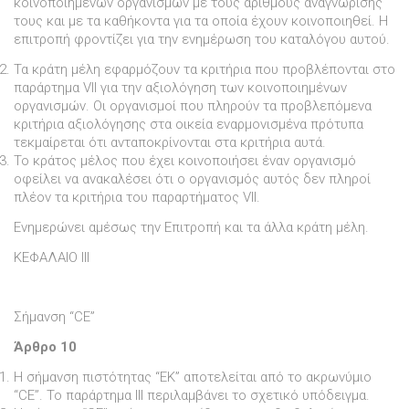
κοινοποιηµένων οργανισµών µε τους αριθµούς αναγνώρισής
τους και µε τα καθήκοντα για τα οποία έχουν κοινοποιηθεί. Η
επιτροπή φροντίζει για την ενηµέρωση του καταλόγου αυτού.
Τα κράτη µέλη εφαρµόζουν τα κριτήρια που προβλέπονται στο
παράρτηµα VII για την αξιολόγηση των κοινοποιηµένων
οργανισµών. Οι οργανισµοί που πληρούν τα προβλεπόµενα
κριτήρια αξιολόγησης στα οικεία εναρµονισµένα πρότυπα
τεκµαίρεται ότι ανταποκρίνονται στα κριτήρια αυτά.
Το κράτος µέλος που έχει κοινοποιήσει έναν οργανισµό
οφείλει να ανακαλέσει ότι ο οργανισµός αυτός δεν πληροί
πλέον τα κριτήρια του παραρτήµατος VII.
Ενηµερώνει αµέσως την Επιτροπή και τα άλλα κράτη µέλη.
ΚΕΦΑΛΑΙΟ III
Σήµανση “CE”
Άρθρο 10
Η σήµανση πιστότητας “ΕΚ” αποτελείται από το ακρωνύµιο
“CE”. Το παράρτηµα III περιλαµβάνει το σχετικό υπόδειγµα.