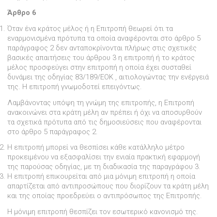
Άρθρο 6
Όταν ένα κράτος µέλος ή η Επιτροπή θεωρεί ότι τα
εναρµονισµένα πρότυπα τα οποία αναφέρονται στο άρθρο 5
παράγραφος 2 δεν ανταποκρίνονται πλήρως στις σχετικές
βασικές απαιτήσεις του άρθρου 3 η επιτροπή ή το κράτος
µέλος προσφεύγει στην επιτροπή η οποία έχει συσταθεί
δυνάµει της οδηγίας 83/189/ΕΟΚ , αιτιολογώντας την ενέργειά
της. Η επιτροπή γνωµοδοτεί επειγόντως.
Λαµβάνοντας υπόψη τη γνώµη της επιτροπής, η Επιτροπή
ανακοινώνει στα κράτη µέλη αν πρέπει ή όχι να αποσυρθούν
τα σχετικά πρότυπα από τις δηµοσιεύσεις που αναφέρονται
στο άρθρο 5 παράγραφος 2.
Η επιτροπή µπορεί να θεσπίσει κάθε κατάλληλο µέτρο
προκειµένου να εξασφαλίσει την ενιαία πρακτική εφαρµογή
της παρούσας οδηγίας, µε τη διαδικασία της παραγράφου 3.
Η επιτροπή επικουρείται από µια µόνιµη επιτροπή η οποία
απαρτίζεται από αντιπροσώπους που διορίζουν τα κράτη µέλη
και της οποίας προεδρεύει ο αντιπρόσωπος της Επιτροπής.
Η µόνιµη επιτροπή θεσπίζει τον εσωτερικό κανονισµό της.