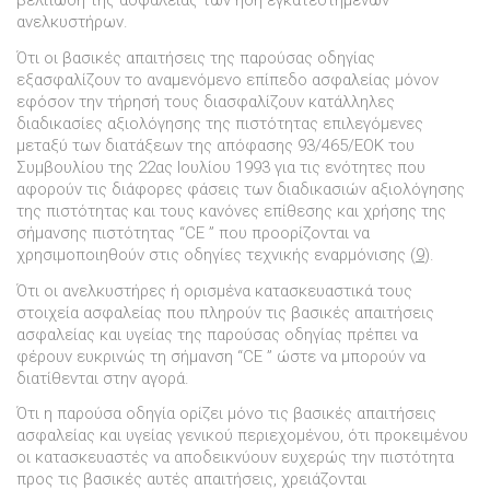
βελτίωση της ασφαλείας των ήδη εγκατεστηµένων
ανελκυστήρων.
Ότι οι βασικές απαιτήσεις της παρούσας οδηγίας
εξασφαλίζουν το αναµενόµενο επίπεδο ασφαλείας µόνον
εφόσον την τήρησή τους διασφαλίζουν κατάλληλες
διαδικασίες αξιολόγησης της πιστότητας επιλεγόµενες
µεταξύ των διατάξεων της απόφασης 93/465/ΕΟΚ του
Συµβουλίου της 22ας Ιουλίου 1993 για τις ενότητες που
αφορούν τις διάφορες φάσεις των διαδικασιών αξιολόγησης
της πιστότητας και τους κανόνες επίθεσης και χρήσης της
σήµανσης πιστότητας “CE ” που προορίζονται να
χρησιµοποιηθούν στις οδηγίες τεχνικής εναρµόνισης (
9
).
Ότι οι ανελκυστήρες ή ορισµένα κατασκευαστικά τους
στοιχεία ασφαλείας που πληρούν τις βασικές απαιτήσεις
ασφαλείας και υγείας της παρούσας οδηγίας πρέπει να
φέρουν ευκρινώς τη σήµανση “CE ” ώστε να µπορούν να
διατίθενται στην αγορά.
Ότι η παρούσα οδηγία ορίζει µόνο τις βασικές απαιτήσεις
ασφαλείας και υγείας γενικού περιεχοµένου, ότι προκειµένου
οι κατασκευαστές να αποδεικνύουν ευχερώς την πιστότητα
προς τις βασικές αυτές απαιτήσεις, χρειάζονται