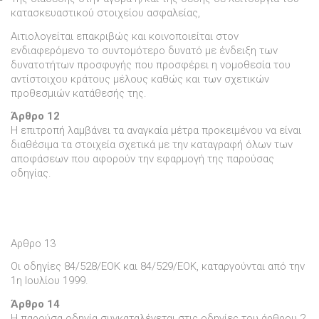
κατασκευαστικού στοιχείου ασφαλείας,
Αιτιολογείται επακριβώς και κοινοποιείται στον
ενδιαφερόµενο το συντοµότερο δυνατό µε ένδειξη των
δυνατοτήτων προσφυγής που προσφέρει η νοµοθεσία του
αντίστοιχου κράτους µέλους καθώς και των σχετικών
προθεσµιών κατάθεσής της.
Άρθρο 12
Η επιτροπή λαµβάνει τα αναγκαία µέτρα προκειµένου να είναι
διαθέσιµα τα στοιχεία σχετικά µε την καταγραφή όλων των
αποφάσεων που αφορούν την εφαρµογή της παρούσας
οδηγίας.
Αρθρο 13
Οι οδηγίες 84/528/ΕΟΚ και 84/529/ΕΟΚ, καταργούνται από την
1η Ιουλίου 1999.
Άρθρο 14
Η παρούσα οδηγία συγκαταλέγεται στις οδηγίες του άρθρου 2