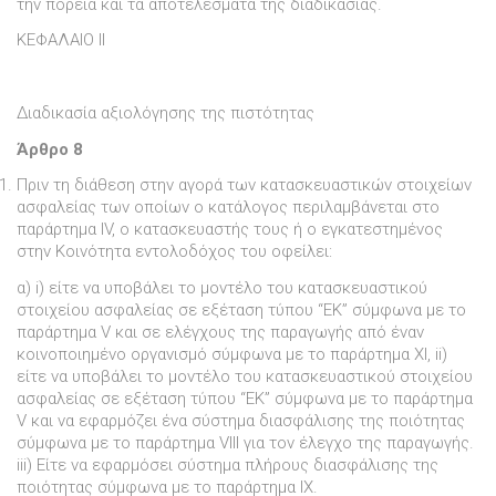
την πορεία και τα αποτελέσµατα της διαδικασίας.
ΚΕΦΑΛΑΙΟ II
∆ιαδικασία αξιολόγησης της πιστότητας
Άρθρο 8
Πριν τη διάθεση στην αγορά των κατασκευαστικών στοιχείων
ασφαλείας των οποίων ο κατάλογος περιλαµβάνεται στο
παράρτηµα IV, ο κατασκευαστής τους ή ο εγκατεστηµένος
στην Κοινότητα εντολοδόχος του οφείλει:
α) i) είτε να υποβάλει το µοντέλο του κατασκευαστικού
στοιχείου ασφαλείας σε εξέταση τύπου “ΕΚ” σύµφωνα µε το
παράρτηµα V και σε ελέγχους της παραγωγής από έναν
κοινοποιηµένο οργανισµό σύµφωνα µε το παράρτηµα XI, ii)
είτε να υποβάλει το µοντέλο του κατασκευαστικού στοιχείου
ασφαλείας σε εξέταση τύπου “ΕΚ” σύµφωνα µε το παράρτηµα
V και να εφαρµόζει ένα σύστηµα διασφάλισης της ποιότητας
σύµφωνα µε το παράρτηµα VIII για τον έλεγχο της παραγωγής.
iii) Είτε να εφαρµόσει σύστηµα πλήρους διασφάλισης της
ποιότητας σύµφωνα µε το παράρτηµα IX.