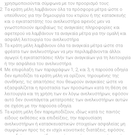
χρησιµοποιούνται σύµφωνα µε τον προορισµό τους.
Tα κράτη µέλη λαµβάνουν όλα τα πρόσφορα µέτρα ώστε ο
υπεύθυνος για την δηµιουργία του κτιρίου ή της κατασκευής
και ο εγκαταστάτης του ανελκυστήρα αφενός µεν να
γνωστοποιούν αµοιβαίως τις αναγκαίες πληροφορίες και
αφετερού να λαµβάνουν τα αναγκαία µέτρα για την οµαλή και
ασφαλή λειτουργία του ανελκυστήρα.
Τα κράτη µέλη λαµβάνουν όλα τα αναγκαία µέτρα ώστε στα
φρέατα των ανελκυστήρων να µην περιλαµβάνονται άλλοι
αγωγοί ή εγκαταστάσεις πλήν των αναγκαίων για τη λειτουργία
ή την ασφάλεια του ανελκυστήρα.
Με επιφύλαξη των παραγράφων 1, 2, και 3, η παρούσα οδηγία
δεν εµποδίζει τα κράτη µέλη να ορίζουν, τηρουµένης της
συνθήκης, τις απαιτήσεις που θεωρούν αναγκαίες ώστε να
εξασφαλίζεται η προστασία των προσώπων κατά τη θέση σε
λειτουργία και τη χρήση των εν λόγω ανελκυστήρων, εφόσον
αυτό δεν συνεπάγεται µετατροπές των ανελκυστήρων αυτών
σε σχέση µε την παρούσα οδηγία.
Τα κράτη µέλη δεν παρεµποδίζουν, ιδίως κατά τις παντός
είδους εκθέσεις και επιδείξεις, την παρουσίαση
ανελκυστήρων ή κατασκευαστικών στοιχείων ασφαλείας µη
συµφώνων προς τις εν ισχύι κοινοτικές διατάξεις, εφόσον,