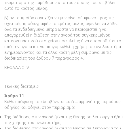
τερµατισµό της παράβασης υπό τους όρους που επιβάλει
αυτό το κράτος µέλος.
β) αν το προϊόν συνεχίζει να µην είναι σύµφωνο προς τις
σχετικές προδιαγραφές το κράτος µέλος οφείλει να λάβει
όλα τα ενδεδειγµένα µέτρα ώστε να περιοριστεί η να
απαγορευθεί η διάθεση στην αγορά του συγκεκριµένου
κατασκευαστικού στοιχείου ασφαλείας ή να αποσυρθεί αυτό
από την αγορά και να απαγορευθεί η χρήση του ανελκυστήρα
ενηµερώνοντας και τα άλλα κράτη µέλη σύµφωνα µε τις
διαδικασίες του άρθρου 7 παράγραφος 4.
ΚΕΦΑΛΑΙΟ IV
Τελικές διατάξεις
Άρθρο 11
Κάθε απόφαση που λαµβάνεται κατ’εφαρµογή της παρούσας
οδηγίας και οδηγεί στον περιορισµό:
Της διάθεσης στην αγορά ή/και της θέσης σε λειτουργία ή/και
της χρήσης του ανελκυστήρα,
Της διάθεσης στην αγορά ή/και της θέσης σε λειτουργία του