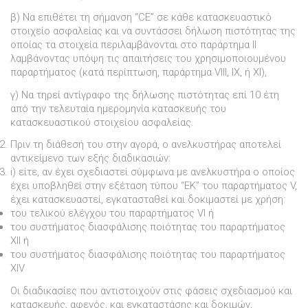
β) Να επιθέτει τη σήµανση “CE” σε κάθε κατασκευαστικό
στοιχείο ασφαλείας και να συντάσσει δήλωση πιστότητας της
οποίας τα στοιχεία περιλαµβάνονται στο παράρτηµα II
λαµβάνοντας υπόψη τις απαιτήσεις του χρησιµοποιουµένου
παραρτήµατος (κατά περίπτωση, παράρτηµα VIII, IX, ή XI),
γ) Να τηρεί αντίγραφο της δήλωσης πιστότητας επί 10 έτη
από την τελευταία ηµεροµηνία κατασκευής του
κατασκευαστικού στοιχείου ασφαλείας.
Πριν τη διάθεσή του στην αγορά, ο ανελκυστήρας αποτελεί
αντικείµενο των εξής διαδικασιών:
i) είτε, αν έχει σχεδιαστεί σύµφωνα µε ανελκυστήρα ο οποίος
έχει υποβληθεί στην εξέταση τύπου “ΕΚ” του παραρτήµατος V,
έχει κατασκευαστεί, εγκατασταθεί και δοκιµαστεί µε χρήση:
του τελικού ελέγχου του παραρτήµατος VI ή
του συστήµατος διασφάλισης ποιότητας του παραρτήµατος
XII ή
του συστήµατος διασφάλισης ποιότητας του παραρτήµατος
XIV
Οι διαδικασίες που αντιστοιχούν στις φάσεις σχεδιασµού και
κατασκευής, αφενός, και εγκαταστάσης και δοκιµών,