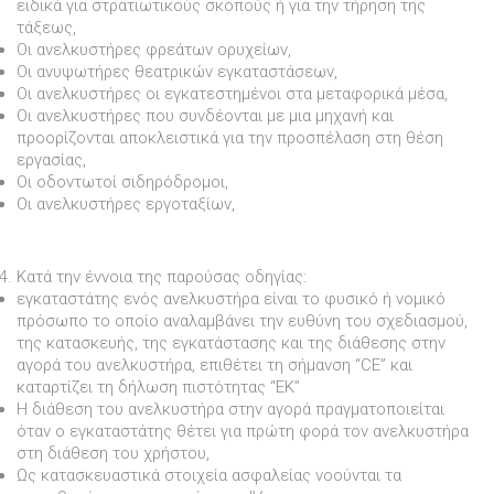
ειδικά για στρατιωτικούς σκοπούς ή για την τήρηση της
τάξεως,
Οι ανελκυστήρες φρεάτων ορυχείων,
Οι ανυψωτήρες θεατρικών εγκαταστάσεων,
Οι ανελκυστήρες οι εγκατεστηµένοι στα µεταφορικά µέσα,
Οι ανελκυστήρες που συνδέονται µε µια µηχανή και
προορίζονται αποκλειστικά για την προσπέλαση στη θέση
εργασίας,
Οι οδοντωτοί σιδηρόδροµοι,
Οι ανελκυστήρες εργοταξίων,
Κατά την έννοια της παρούσας οδηγίας:
εγκαταστάτης ενός ανελκυστήρα είναι το φυσικό ή νοµικό
πρόσωπο το οποίο αναλαµβάνει την ευθύνη του σχεδιασµού,
της κατασκευής, της εγκατάστασης και της διάθεσης στην
αγορά του ανελκυστήρα, επιθέτει τη σήµανση “CE” και
καταρτίζει τη δήλωση πιστότητας “ΕΚ”
Η διάθεση του ανελκυστήρα στην αγορά πραγµατοποιείται
όταν ο εγκαταστάτης θέτει για πρώτη φορά τον ανελκυστήρα
στη διάθεση του χρήστου,
Ως κατασκευαστικά στοιχεία ασφαλείας νοούνται τα