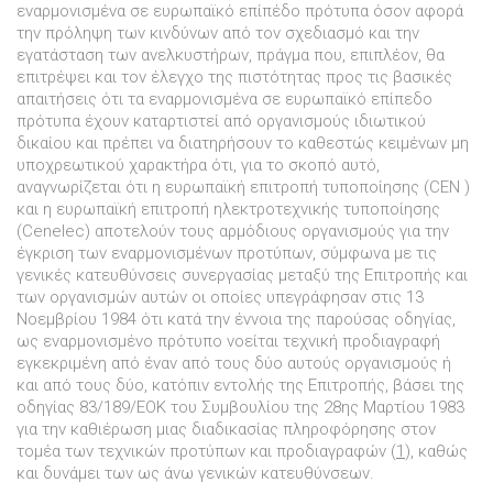
εναρµονισµένα σε ευρωπαϊκό επίπέδο πρότυπα όσον αφορά
την πρόληψη των κινδύνων από τον σχεδιασµό και την
εγατάσταση των ανελκυστήρων, πράγµα που, επιπλέον, θα
επιτρέψει και τον έλεγχο της πιστότητας προς τις βασικές
απαιτήσεις ότι τα εναρµονισµένα σε ευρωπαϊκό επίπεδο
πρότυπα έχουν καταρτιστεί από οργανισµούς ιδιωτικού
δικαίου και πρέπει να διατηρήσουν το καθεστώς κειµένων µη
υποχρεωτικού χαρακτήρα ότι, για το σκοπό αυτό,
αναγνωρίζεται ότι η ευρωπαϊκή επιτροπή τυποποίησης (CEN )
και η ευρωπαϊκή επιτροπή ηλεκτροτεχνικής τυποποίησης
(Cenelec) αποτελούν τους αρµόδιους οργανισµούς για την
έγκριση των εναρµονισµένων προτύπων, σύµφωνα µε τις
γενικές κατευθύνσεις συνεργασίας µεταξύ της Επιτροπής και
των οργανισµών αυτών οι οποίες υπεγράφησαν στις 13
Νοεµβρίου 1984 ότι κατά την έννοια της παρούσας οδηγίας,
ως εναρµονισµένο πρότυπο νοείται τεχνική προδιαγραφή
εγκεκριµένη από έναν από τους δύο αυτούς οργανισµούς ή
και από τους δύο, κατόπιν εντολής της Επιτροπής, βάσει της
οδηγίας 83/189/ΕΟΚ του Συµβουλίου της 28ης Μαρτίου 1983
για την καθιέρωση µιας διαδικασίας πληροφόρησης στον
τοµέα των τεχνικών προτύπων και προδιαγραφών (
1
), καθώς
και δυνάµει των ως άνω γενικών κατευθύνσεων.