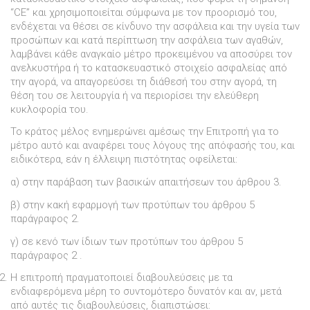
“CE” και χρησιµοποιείται σύµφωνα µε τον προορισµό του,
ενδέχεται να θέσει σε κίνδυνο την ασφάλεια και την υγεία των
προσώπων και κατά περίπτωση την ασφάλεια των αγαθών,
λαµβάνει κάθε αναγκαίο µέτρο προκειµένου να αποσύρει τον
ανελκυστήρα ή το κατασκευαστικό στοιχείο ασφαλείας από
την αγορά, να απαγορεύσει τη διάθεσή του στην αγορά, τη
θέση του σε λειτουργία ή να περιορίσει την ελεύθερη
κυκλοφορία του.
Το κράτος µέλος ενηµερώνει αµέσως την Επιτροπή για το
µέτρο αυτό και αναφέρει τους λόγους της απόφασής του, και
ειδικότερα, εάν η έλλειψη πιστότητας οφείλεται:
α) στην παράβαση των βασικών απαιτήσεων του άρθρου 3.
β) στην κακή εφαρµογή των προτύπων του άρθρου 5
παράγραφος 2.
γ) σε κενό των ίδιων των προτύπων του άρθρου 5
παράγραφος 2 .
Η επιτροπή πραγµατοποιεί διαβουλεύσεις µε τα
ενδιαφερόµενα µέρη το συντοµότερο δυνατόν και αν, µετά
από αυτές τις διαβουλεύσεις, διαπιστώσει: